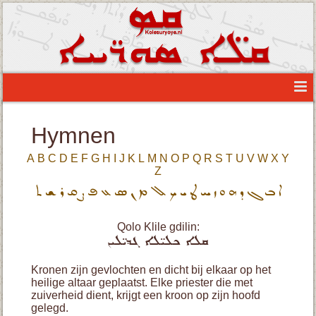
Hymnen
A
B
C
D
E
F
G
H
I
J
K
L
M
N
O
P
Q
R
S
T
U
V
W
X
Y
Z
ܐ
ܒ
ܓ
ܕ
ܗ
ܘ
ܙ
ܚ
ܛ
ܝ
ܟ
ܠ
ܡ
ܢ
ܣ
ܥ
ܦ
ܨ
ܩ
ܪ
ܫ
ܬ
Qolo Klile gdilin:
ܩܠܐ ܟܠܝ̈ܠܐ ܓܕܝ̈ܠܝܢ
Kronen zijn gevlochten en dicht bij elkaar op het
heilige altaar geplaatst. Elke priester die met
zuiverheid dient, krijgt een kroon op zijn hoofd
gelegd.