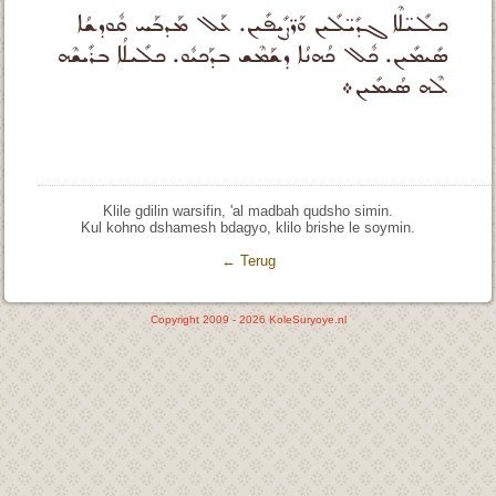
ܟܠܺܝ̈ܠܶܐ ܓܕܺܝ̈ܠܺܝܢ ܘܰܪ̈ܨܺܝܦܺܝܢ. ܥܰܠ ܡܰܕܒܰܚ ܩܽܘܕܫܳܐ
ܣܺܝܡܺܝܢ. ܟܽܠ ܟܳܗܢܳܐ ܕܫܰܡܶܫ ܒܕܰܟܝܽܘ. ܟܠܺܝܠܳܐ ܒܪܺܝܫܶܗ
ܠܶܗ ܣܳܝܡܺܝܢ܀
Klile gdilin warsifin, 'al madbah qudsho simin.
Kul kohno dshamesh bdagyo, klilo brishe le soymin.
← Terug
Copyright 2009 -
2026
KoleSuryoye.nl