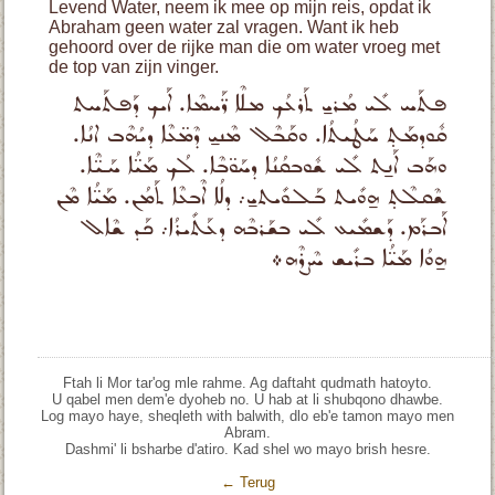
Levend Water, neem ik mee op mijn reis, opdat ik
Abraham geen water zal vragen. Want ik heb
gehoord over de rijke man die om water vroeg met
de top van zijn vinger.
ܦܬܰܚ ܠܺܝ ܡܳܪܝ̱ ܬܰܪܥܳܟ ܡܠܶܐ ܪ̈ܰܚܡܶܐ. ܐܰܝܟ ܕܰܦܬܰܚܬ
ܩܽܘܕܡܰܬ̣ ܚܰܛܳܝܬܳܐ. ܘܩܰܒܶܠ ܡܶܢܝ̱ ܕܶܡ̈ܥܶܐ ܕܝܳܗܶܒ ܐܢܳܐ.
ܘܗܰܒ ܐܰܢ̱ܬ ܠܺܝ ܫܽܘܒܩܳܢܳܐ ܕܚܰܘ̈ܒܶܐ. ܠܳܟ ܡܰܝ̈ܳܐ ܚܰܝ̈ܶܐ.
ܫܶܩܠܶܬ̣ ܗ̱ܘܺܝܬ ܒܰܠܘܺܝܬܝ̱܇ ܕܠܳܐ ܐܶܒܥܶܐ ܬܰܡܳܢ. ܡܰܝ̈ܳܐ ܡܶܢ
ܐܰܒܪܰܡ. ܕܰܫܡܺܝܥ ܠܺܝ ܒܫܰܪܒܶܗ ܕܥܰܬܺܝܪܳܐ܇ ܟܰܕ ܫܶܐܠ
ܗ̱ܘܳܐ ܡܰܝ̈ܳܐ ܒܪܺܝܫ ܚܶܨܪܶܗ܀
Ftah li Mor tar'og mle rahme. Ag daftaht qudmath hatoyto.
U qabel men dem'e dyoheb no. U hab at li shubqono dhawbe.
Log mayo haye, sheqleth with balwith, dlo eb'e tamon mayo men
Abram.
Dashmi' li bsharbe d'atiro. Kad shel wo mayo brish hesre.
← Terug