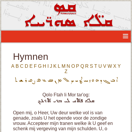
Hymnen
A
B
C
D
E
F
G
H
I
J
K
L
M
N
O
P
Q
R
S
T
U
V
W
X
Y
Z
ܐ
ܒ
ܓ
ܕ
ܗ
ܘ
ܙ
ܚ
ܛ
ܝ
ܟ
ܠ
ܡ
ܢ
ܣ
ܥ
ܦ
ܨ
ܩ
ܪ
ܫ
ܬ
Qolo Ftah li Mor tar'og:
ܩܠܐ ܦܬܚ ܠܝ ܡܪܝ ܬܪܥܟ
Open mij, o Heer, Uw deur welke vol is van
genade, zoals U het opende voor de zondige
vrouw. Accepteer mijn tranen welke ik U geef en
schenk mij vergeving van mijn schulden. U, o